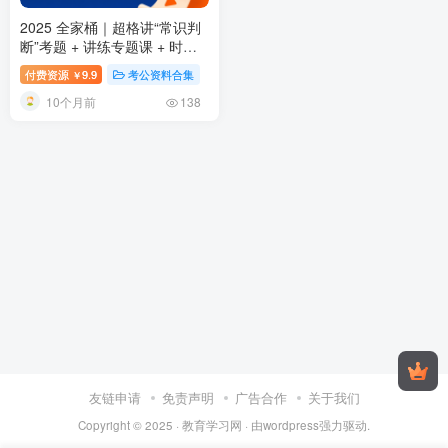
2025 全家桶｜超格讲“常识判
断”考题 + 讲练专题课 + 时政
命题研学课，附精美讲义课件
付费资源
9.9
考公资料合集
￥
10个月前
138
友链申请
免责声明
广告合作
关于我们
Copyright © 2025 ·
教育学习网
· 由
wordpress
强力驱动.