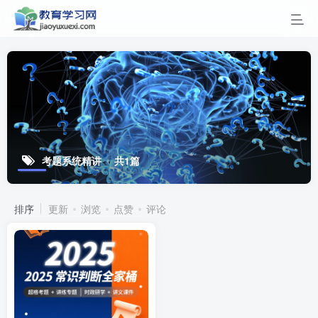
考题系统精讲
共1篇
排序
更新
浏览
点赞
评论