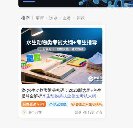
排序
更新
浏览
点赞
评论
📚 水生动物类通关密码：2023版大纲+考生
指导全解析
水生动物类执业兽医考试大纲与
备考指南
付费资源
9.9
执业兽医
兽医之水生动物系列
￥
9个月前
0
133
9