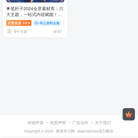
🌟笔杆子2024全景素材库：六
大主题，一站式内容赋能！
笔
杆子2024六大素材库：人物·
付费资源
9.9
考公资料合集
稀缺资源
￥
事例·精神谱系全方位资源
9个月前
87
友链申请
免责声明
广告合作
关于我们
Copyright © 2025 ·
教育学习网
· 由
wordpress
强力驱动.