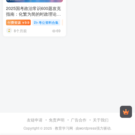
2025国考政治常识600题攻克
指南：化繁为简的时政理论升
级路径
2025国考政治常识题库
付费资源
9.9
考公资料合集
行测-政治理论（国考2025新增科目）
￥
600题解析
8个月前
69
友链申请
免责声明
广告合作
关于我们
Copyright © 2025 ·
教育学习网
· 由
wordpress
强力驱动.