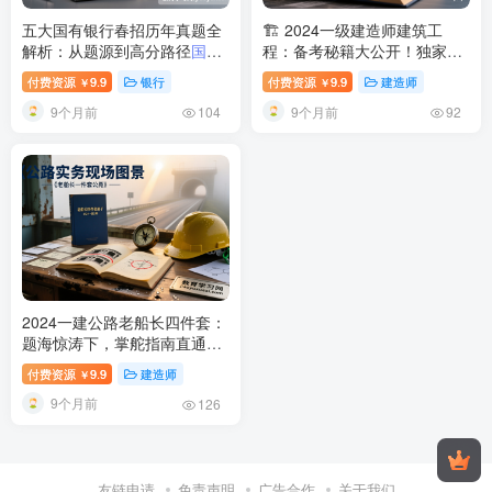
五大国有银行春招历年真题全
🏗️ 2024一级建造师建筑工
解析：从题源到高分路径
国有
程：备考秘籍大公开！独家真
银行春招历年真题汇编与解析
题汇编与高频必刷模拟题，助
付费资源
9.9
银行
付费资源
9.9
建造师
￥
￥
指南
你一次通关！
2024年一级建造
9个月前
9个月前
师建筑工程备考：独家真题汇
104
92
编+高频必刷模拟题资源价值
深度解析
2024一建公路老船长四件套：
题海惊涛下，掌舵指南直通上
岸港湾！
2024一级建造师公路
付费资源
9.9
建造师
￥
实务老船长四件套详解：宝典
9个月前
千题导图真题备考指南
126
友链申请
免责声明
广告合作
关于我们