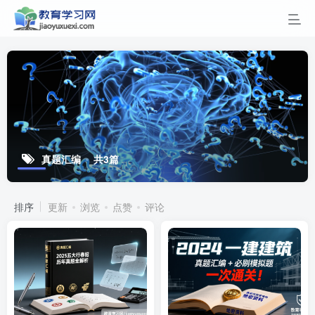
真题汇编
共3篇
排序
更新
浏览
点赞
评论