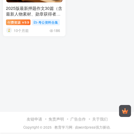
2025版最新押题作文30篇（含
最新人物素材、勋章获得者）
——公考申论高分必背神器，
付费资源
9.9
考公资料合集
￥
上岸考生人手一份！
2025公考
10个月前
申论押题作文30篇 | 含最新人
186
物素材&勋章获得者 | 公务员/
事业编高分必备
友链申请
免责声明
广告合作
关于我们
Copyright © 2025 ·
教育学习网
· 由
wordpress
强力驱动.