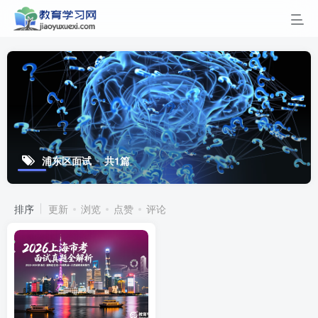
浦东区面试
共1篇
排序
更新
浏览
点赞
评论