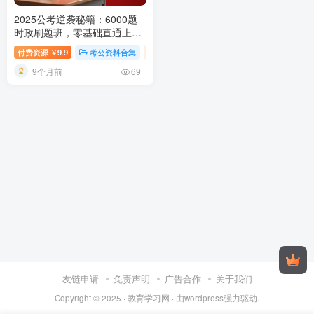
2025公考逆袭秘籍：6000题
时政刷题班，零基础直通上岸
梦！
2025公务员时政刷题班
付费资源
9.9
考公资料合集
视频内容
￥
6000题全套：政治经济法律视
9个月前
频课件讲义
69
友链申请
免责声明
广告合作
关于我们
Copyright © 2025 ·
教育学习网
· 由
wordpress
强力驱动.