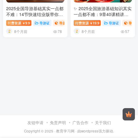
2025全国导游基础其实一点都
✨ 2025全国旅游基础知识其实
不难：14节快速结业版带你30
一点都不难：9章40课精讲班
天通关
2025导游资格考试全国
深度拆解与通关密码
2025导游
付费资源
9.9
导游证
导游考试[一点都不难系列]
付费资源
19.9
稀缺资源
导游证
导游考
视频
￥
￥
导游基础知识快速精讲
资格考试全国旅游基础知识精
8个月前
8个月前
讲攻略
78
57
友链申请
免责声明
广告合作
关于我们
Copyright © 2025 ·
教育学习网
· 由
wordpress
强力驱动.