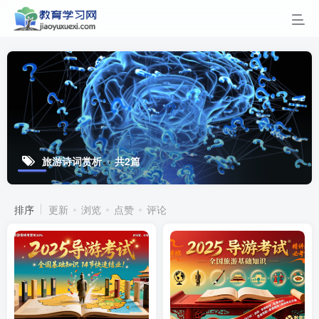
旅游诗词赏析
共2篇
排序
更新
浏览
点赞
评论