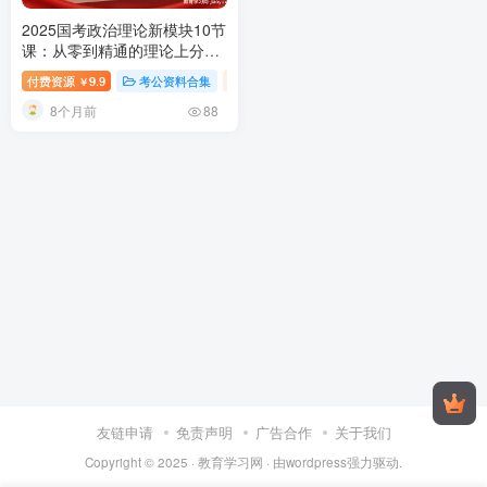
2025国考政治理论新模块10节
课：从零到精通的理论上分路
径|李梦娇
2025国考政治理论
付费资源
9.9
考公资料合集
行测-政治理论（国考2025新增科目）
￥
备考教程
8个月前
88
友链申请
免责声明
广告合作
关于我们
Copyright © 2025 ·
教育学习网
· 由
wordpress
强力驱动.