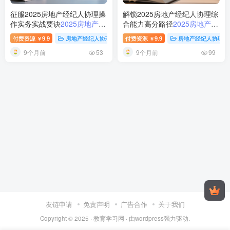
征服2025房地产经纪人协理操
解锁2025房地产经纪人协理综
作实务实战要诀
2025房地产经
合能力高分路径
2025房地产经
纪人协理操作实务考试备考资
纪人协理综合能力考试备考资
付费资源
9.9
房地产经纪人协理
付费资源
稀缺资源
9.9
房地产经纪人协理
￥
￥
料
料解析
9个月前
9个月前
53
99
友链申请
免责声明
广告合作
关于我们
Copyright © 2025 ·
教育学习网
· 由
wordpress
强力驱动.