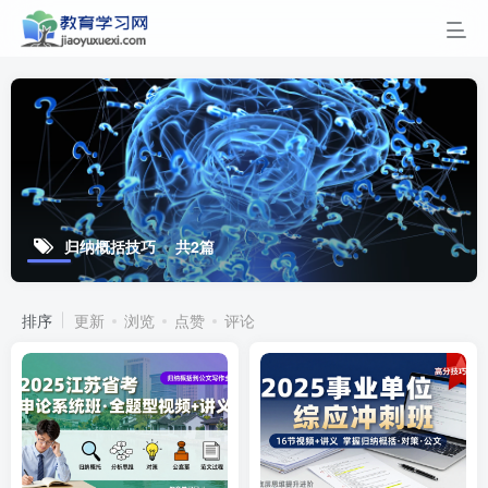
归纳概括技巧
共2篇
排序
更新
浏览
点赞
评论