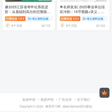
📘2025江苏省考申论系统进
🌟名师袁东| 2025事业单位综
阶：从基础到高分的完整路径
应冲刺：16节视频+讲义，轻
图
2025江苏省考申论系统班课
松掌握核心题型体系
名师袁
付费资源
9.9
考公资料合集
视频内容
付费资源
9.9
考公资料合集
￥
￥
程讲义及视频
东|2025事业单位综合应用能
8个月前
8个月前
力备考攻略：题型解析与高分
119
124
技巧
友链申请
免责声明
广告合作
关于我们
Copyright © 2025 ·
教育学习网
· 由
wordpress
强力驱动.