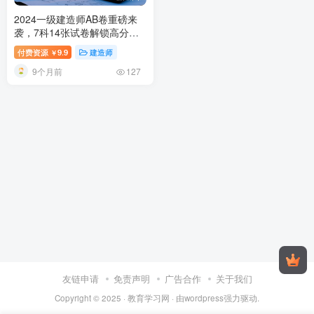
2024一级建造师AB卷重磅来
袭，7科14张试卷解锁高分密
码
2024一级建造师黄金押题
付费资源
9.9
建造师
￥
AB卷详解：7科14张试卷助力
9个月前
全科备考
127
友链申请
免责声明
广告合作
关于我们
Copyright © 2025 ·
教育学习网
· 由
wordpress
强力驱动.