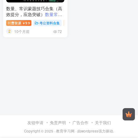
数量、常识蒙题技巧合集（高
效提分，应急突破）
数量常识
蒙题技巧合集 | 高效提分应急
付费资源
9.9
考公资料合集
视频内容
￥
课程
10个月前
72
友链申请
免责声明
广告合作
关于我们
Copyright © 2025 ·
教育学习网
· 由
wordpress
强力驱动.