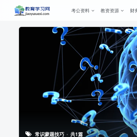
考公资料
教资资源
财
常识蒙题技巧
共1篇