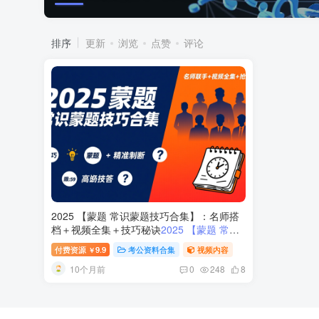
排序
更新
浏览
点赞
评论
2025 【蒙题 常识蒙题技巧合集】：名师搭
档＋视频全集＋技巧秘诀
2025 【蒙题 常识
蒙题技巧合集】｜陈怀安×红领巾×李铁106
付费资源
9.9
考公资料合集
视频内容
￥
项蒙题大法，全视频教程揭密！
10个月前
0
248
8