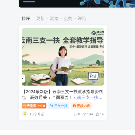
排序
更新
浏览
点赞
评论
【2024最新版】云南三支一扶教学指导资料
包：高效通关 + 全面覆盖！
云南三支一扶教
学指导资料包 — 全套理论讲义 + 历年真题
付费资源
9.9
三支一扶
视频内容
￥
+ 视频课程 | 文飞出品
10个月前
0
134
14