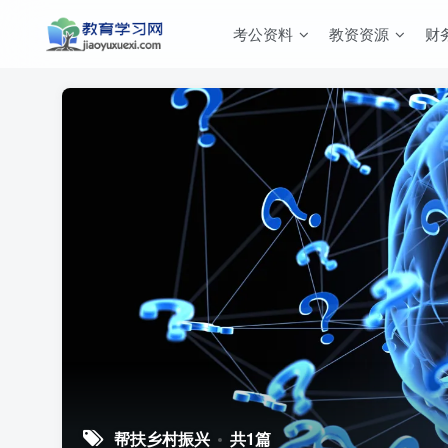
考公资料
教资资源
财
帮扶乡村振兴
共1篇