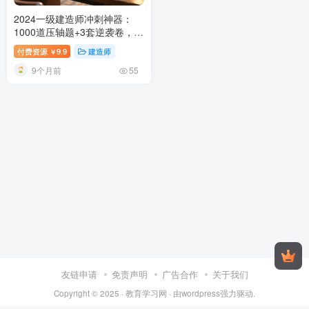
2024一级建造师冲刺神器：
1000道压轴题+3套逆袭卷，逆
转你的考场命运！
2024一级建
付费资源
9.9
建造师
￥
造师考试备考指南：压轴1000
9个月前
题+逆袭卷3套详解
55
友链申请
免责声明
广告合作
关于我们
Copyright © 2025 ·
教育学习网
· 由
wordpress
强力驱动.