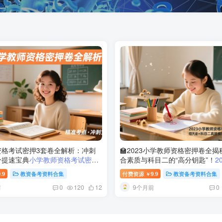
资格考试密押3套卷全解析：冲刺
🏫2023小学教师资格密押卷全
分提速宝典
小学教师资格考试密押
合素质与科目二的“高分钥匙”！
2
讲解析——综合素质与教育知识冲
师资格考试密押卷三套全解析｜
.9
教资备考资料合集
付费资源
9.9
教资备考资料合集
￥
科目二核心突破指南
前
9个月前
0
120
12
0