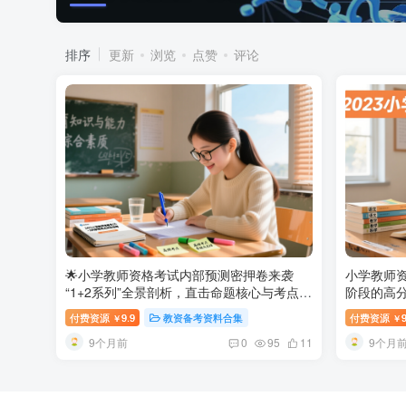
排序
更新
浏览
点赞
评论
🌟小学教师资格考试内部预测密押卷来袭
小学教师
“1+2系列”全景剖析，直击命题核心与考点脉
阶段的高
络！
2025小学教师资格考试1+2内部预测押
3套卷精
付费资源
9.9
教资备考资料合集
付费资源
9
￥
￥
题卷｜西米学府出品，精准锁定考点方向
刺指南
9个月前
9个月
0
95
11