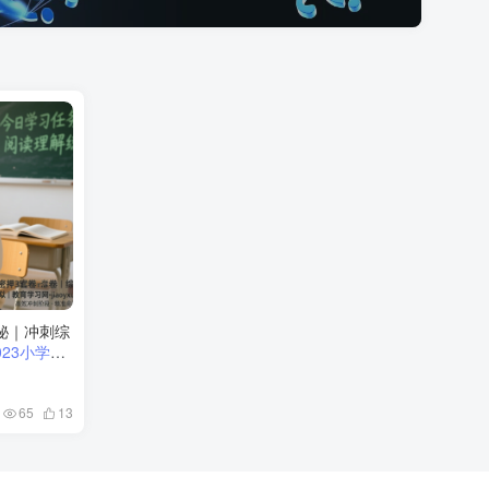
揭秘｜冲刺综
023小学教
综合素质与
65
13