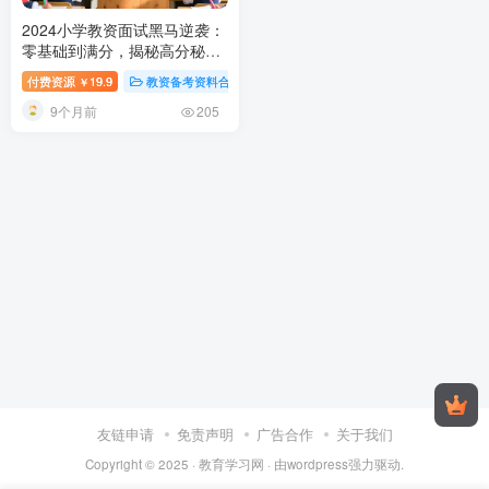
2024小学教资面试黑马逆袭：
零基础到满分，揭秘高分秘籍
全攻略！
2024小学教师资格证
付费资源
19.9
教资备考资料合集
稀缺资源
视频内容
￥
面试备考指南：结构化+试讲
9个月前
技巧全解析
205
友链申请
免责声明
广告合作
关于我们
Copyright © 2025 ·
教育学习网
· 由
wordpress
强力驱动.