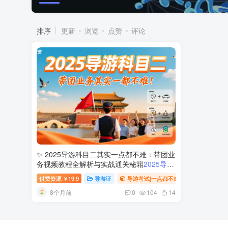
排序
更新
浏览
点赞
评论
✨ 2025导游科目二其实一点都不难：带团业
务视频教程全解析与实战通关秘籍
2025导游
资格考试科目二导游业务备考攻略
付费资源
19.9
导游证
导游考试[一点都不难系列]
稀缺资
￥
8个月前
0
104
14