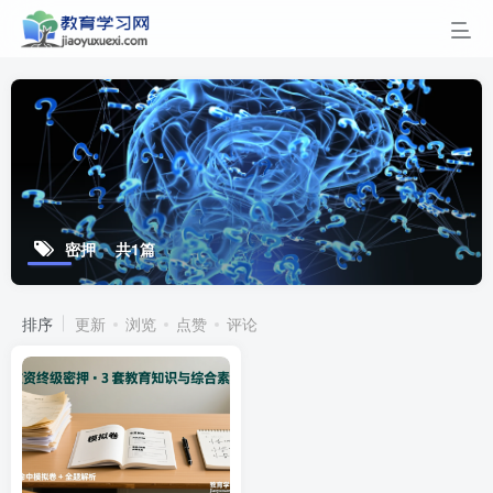
密押
共1篇
排序
更新
浏览
点赞
评论