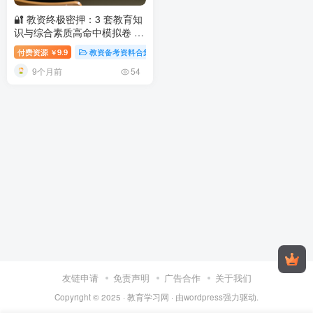
🔐 教资终极密押：3 套教育知
识与综合素质高命中模拟卷 +
全解析，让你轻松应对初高中
付费资源
9.9
教资备考资料合集
￥
招聘
终级密押 3 套卷：教资 教
9个月前
育知识与综合素质 模拟题 + 答
54
案解析
友链申请
免责声明
广告合作
关于我们
Copyright © 2025 ·
教育学习网
· 由
wordpress
强力驱动.