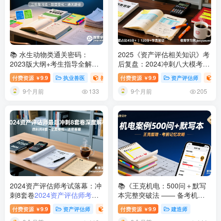
📚 水生动物类通关密码：
2025《资产评估相关知识》考
2023版大纲+考生指导全解析
后复盘：2024冲刺八大模考
水生动物类执业兽医考试大纲
卷|被验证的训练材料
2025资
付费资源
9.9
执业兽医
兽医之水生动物系列
付费资源
9.9
资产评估师
稀
￥
￥
与备考指南
产评估师相关知识冲刺模考卷
9个月前
9个月前
解析
133
205
2024资产评估师考试落幕：冲
📚《王克机电：500问＋默写
刺8套卷
2024资产评估师考试
本完整突破法 —— 备考机电
冲刺8套卷解析
实务的终极记忆攻略》
2024年
付费资源
9.9
资产评估师
稀缺资源
付费资源
9.9
建造师
￥
￥
一建机电 案例500问＋默写本