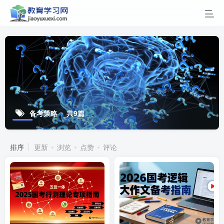
备考策略
共9篇
排序
更新
浏览
点赞
评论