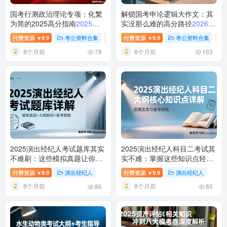
国考行测政治理论专项：化繁
解锁国考申论逻辑大作文：其
为简的2025高分指南
2025国
实没那么难的高分路径
2026国
考行测政治理论专项备考指南
家公务员考试逻辑大作文备考
付费资源
9.9
考公资料合集
行测-政治理论（国考2025新增科目）
付费资源
9.9
考公资料合集
￥
￥
指南
8个月前
8个月前
78
163
2025演出经纪人考试题库其实
2025演出经纪人科目二考试其
不难刷：这些模拟真题让你稳
实不难：掌握这些知识点轻松
稳上岸
2025演出经纪人考试题
过关
2025演出经纪人资格考试
付费资源
9.9
演出经纪人
付费资源
9.9
演出经纪人
￥
￥
库解析与备考策略
科目二大纲详解
8个月前
8个月前
86
85