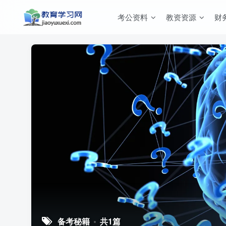
考公资料
教资资源
财
备考秘籍
共1篇