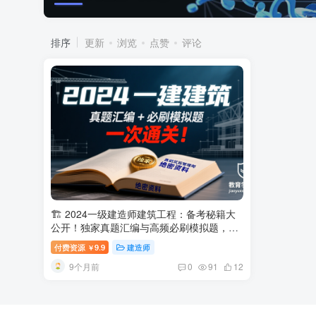
排序
更新
浏览
点赞
评论
🏗️ 2024一级建造师建筑工程：备考秘籍大
公开！独家真题汇编与高频必刷模拟题，助
你一次通关！
2024年一级建造师建筑工程备
付费资源
9.9
建造师
￥
考：独家真题汇编+高频必刷模拟题资源价
9个月前
值深度解析
0
91
12