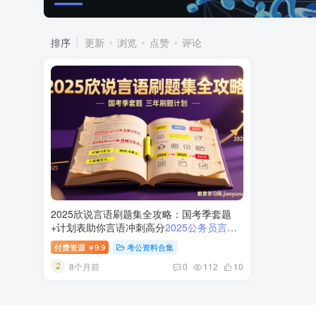
排序
更新
浏览
点赞
评论
2025欣说言语刷题集全攻略：国考季套题
+计划表助你言语冲刺高分
2025公务员言语
理解刷题集
付费资源
9.9
考公资料合集
￥
8个月前
0
112
10