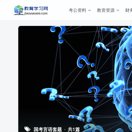
考公资料
教资资源
财
国考言语套题
共1篇