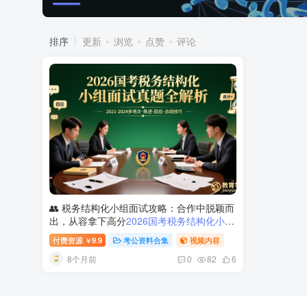
排序
更新
浏览
点赞
评论
👥 税务结构化小组面试攻略：合作中脱颖而
出，从容拿下高分
2026国考税务结构化小组
面试：真题讲解与高分策略
付费资源
9.9
考公资料合集
视频内容
￥
8个月前
0
82
6