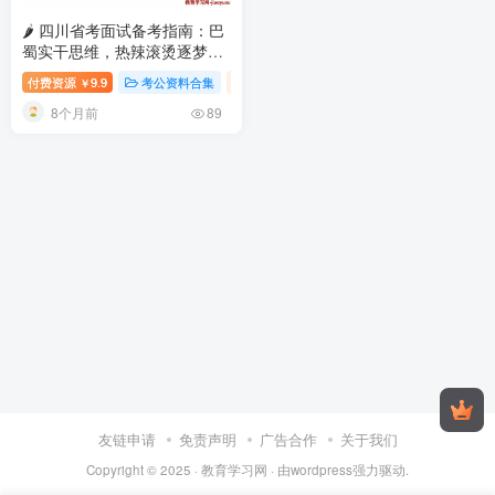
🌶️ 四川省考面试备考指南：巴
蜀实干思维，热辣滚烫逐梦天
府之国
2026四川省考面试：真
付费资源
9.9
考公资料合集
视频内容
￥
题解析与高分技巧
8个月前
89
友链申请
免责声明
广告合作
关于我们
Copyright © 2025 ·
教育学习网
· 由
wordpress
强力驱动.