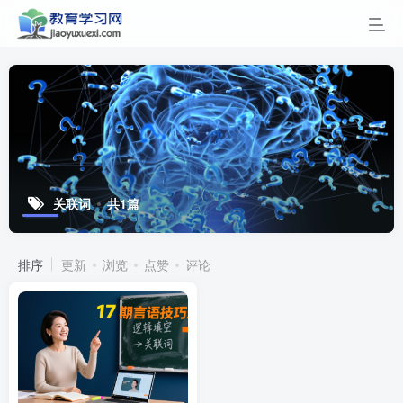
关联词
共1篇
排序
更新
浏览
点赞
评论