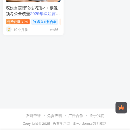
琛姐言语理论技巧班-17 期视
频考公全覆盖
2025年琛姐言语
理论技巧班（公务员行测专
付费资源
9.9
考公资料合集
视频内容
￥
属）— 17 期视频＋6 期逻辑
10个月前
填空专项
86
友链申请
免责声明
广告合作
关于我们
Copyright © 2025 ·
教育学习网
· 由
wordpress
强力驱动.