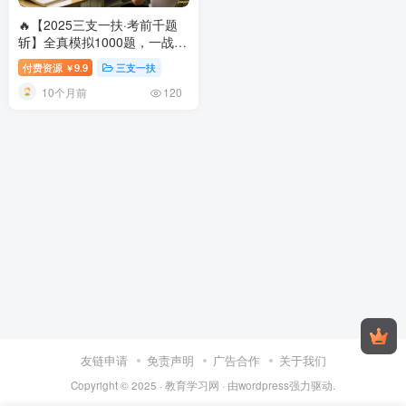
🔥【2025三支一扶·考前千题
斩】全真模拟1000题，一战上
岸！冲刺基层好工作！
2024年
付费资源
9.9
三支一扶
￥
三支一扶考前千题斩 | 支教支
10个月前
农支医乡村振兴必备刷题宝典
120
友链申请
免责声明
广告合作
关于我们
Copyright © 2025 ·
教育学习网
· 由
wordpress
强力驱动.