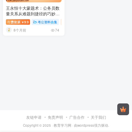
王永恒十大蒙题术：公务员数
量关系从难题到捷径的巧妙转
化
2026公务员数量关系十大蒙
付费资源
9.9
考公资料合集
稀缺资源
视频内容
￥
题术
8个月前
74
友链申请
免责声明
广告合作
关于我们
Copyright © 2025 ·
教育学习网
· 由
wordpress
强力驱动.