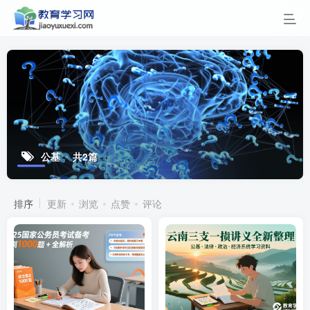
公基
共2篇
排序
更新
浏览
点赞
评论