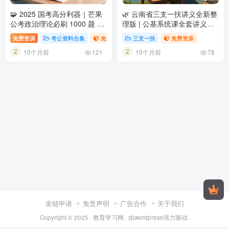
🧩 2025 国考高分利器｜芒果
🌿 云南省三支一扶讲义全新整
公考政治理论必刷 1000 题 +
理版 | 公基系统课全套讲义资
答案解析全面公开
2025 国考
料解读
云南三支一扶讲义系统
免费资源
考公资料合集
免费资源
三支一扶
免费资源
政治理论必刷 1000 题｜芒果
课全套资料 | 公基法律政治经
10个月前
10个月前
公考免费试题＋全解析
济全解析
121
78
友链申请
免责声明
广告合作
关于我们
Copyright © 2025 ·
教育学习网
· 由
wordpress
强力驱动.