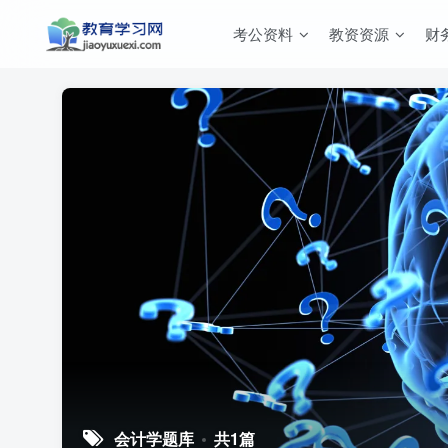
考公资料
教资资源
财
会计学题库
共1篇