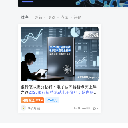
排序
更新
浏览
点赞
评论
银行笔试提分秘籍：电子题库解析点亮上岸
之路
2025银行招聘笔试电子资料：题库解析
与备考指南
付费资源
9.9
银行
￥
9个月前
0
88
9