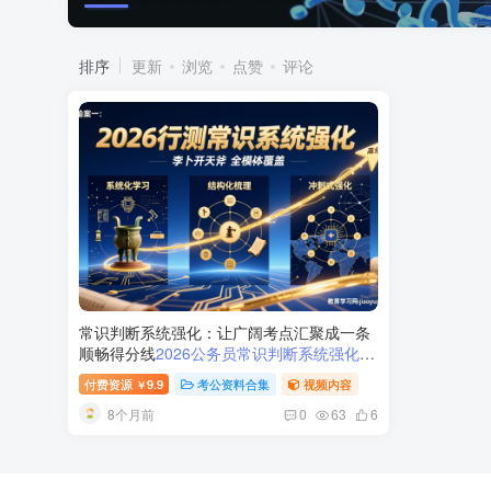
排序
更新
浏览
点赞
评论
常识判断系统强化：让广阔考点汇聚成一条
顺畅得分线
2026公务员常识判断系统强化课
程
付费资源
9.9
考公资料合集
视频内容
￥
8个月前
0
63
6