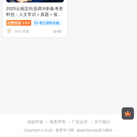
2025云南定向选调冲刺备考资
料包：人文常识＋真题＋省情
地情一站搞定
付费资源
9.9
考公资料合集
￥
10个月前
88
友链申请
免责声明
广告合作
关于我们
Copyright © 2025 ·
教育学习网
· 由
wordpress
强力驱动.