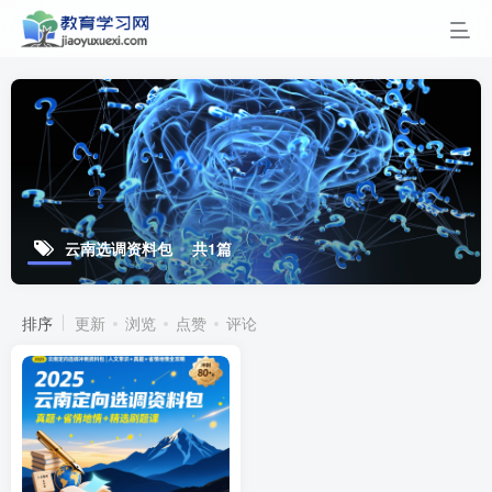
云南选调资料包
共1篇
排序
更新
浏览
点赞
评论