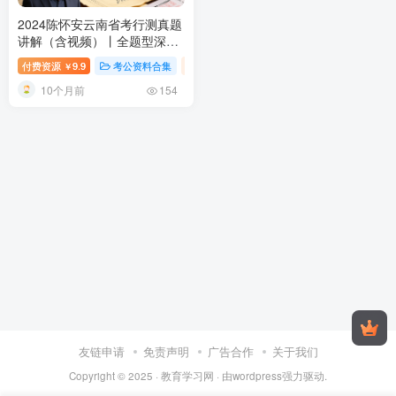
2024陈怀安云南省考行测真题
讲解（含视频）丨全题型深度
剖析＋高分思路总结
付费资源
9.9
考公资料合集
视频内容
￥
10个月前
154
友链申请
免责声明
广告合作
关于我们
Copyright © 2025 ·
教育学习网
· 由
wordpress
强力驱动.