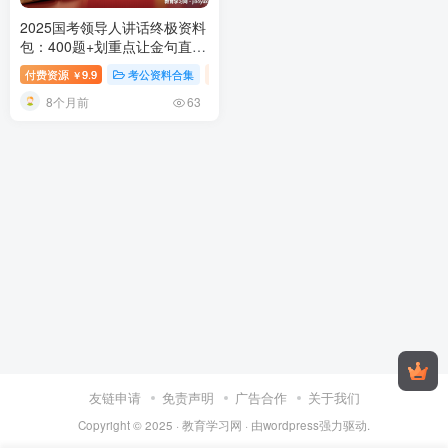
2025国考领导人讲话终极资料
包：400题+划重点让金句直接
变分数
2025国考习近平重要讲
付费资源
9.9
考公资料合集
行测-政治理论（国考2025新增科目）
￥
话资料及试题
8个月前
63
友链申请
免责声明
广告合作
关于我们
Copyright © 2025 ·
教育学习网
· 由
wordpress
强力驱动.