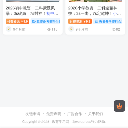
2026初中教资一二科蒙题风
2026小学教资一二科速蒙神
暴：3s破局，7s封神！
初中教
技：3s一击，7s定乾坤！
小学
师资格考试一二科3s速选+7s
教师资格考试一二科3s速选
付费资源
9.9
教资备考资料合集
付费资源
9.9
教资备考资料合集
￥
￥
速背技巧详解：综合素质教育
+7s速背技巧详解：综合素质
9个月前
9个月前
知识心理笔试锦囊攻略
教知笔试锦囊攻略
115
82
友链申请
免责声明
广告合作
关于我们
Copyright © 2025 ·
教育学习网
· 由
wordpress
强力驱动.