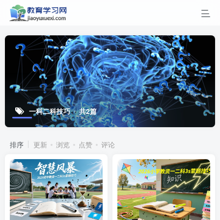
一科二科技巧
共2篇
排序
更新
浏览
点赞
评论